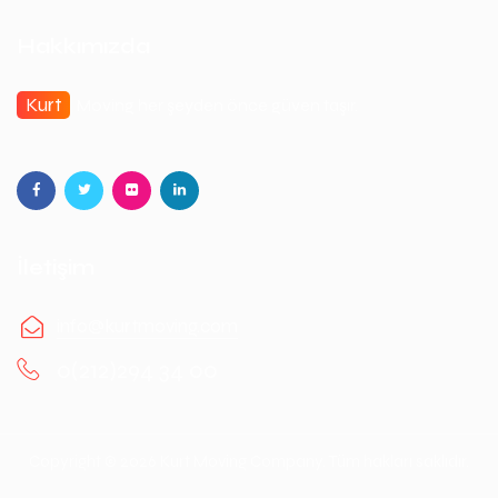
Hakkımızda
Kurt
Moving her şeyden önce güven taşır.
İletişim
info@kurtmoving.com
0(212)294 34 00
Copyright © 2026 Kurt Moving Company. Tüm hakları saklıdır.