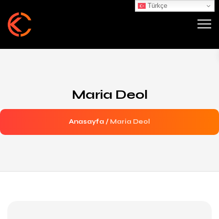
Türkçe
Maria Deol
Anasayfa
/
Maria Deol